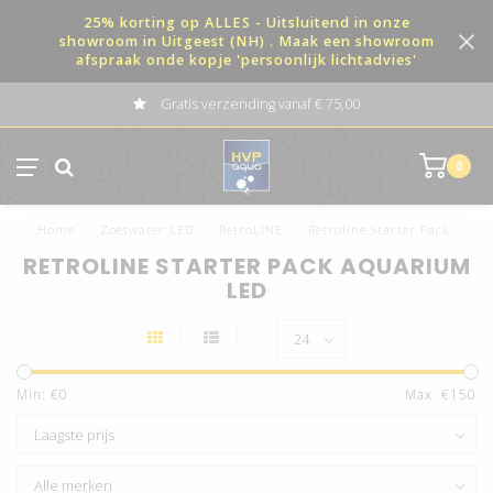
25% korting op ALLES - Uitsluitend in onze
showroom in Uitgeest (NH) . Maak een showroom
afspraak onde kopje 'persoonlijk lichtadvies'
Gratis verzending vanaf € 75,00
0
Home
/
Zoetwater LED
/
RetroLINE
/
Retroline Starter Pack
RETROLINE STARTER PACK AQUARIUM
LED
Min: €
0
Max: €
150