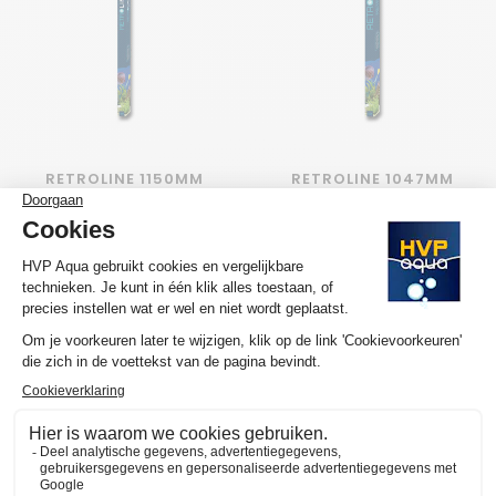
RETROLINE 1150MM
RETROLINE 1047MM
STARTER PACK
STARTER PACK
€94,95
€94,95