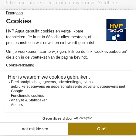
RetroLine lampen. De profielen van onze GoldLine
lampen zijn breder en daardoor kunnen deze niet in de
beugels, deze lampen kun je middels de bijgeleverde
beugels in het aquarium monteren. Heb je hulp nodig
bij de installatie dan helpen we je natuurlijk graag.
Neem daarvoor contact op met onze
klantenservice
,
dat kan per email of telefoon, maar we hebben ook een
mooie showroom waar we je graag ontvangen.