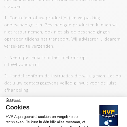
stappen:
1. Controleer of uw product(en) en verpakking
onbeschadigd zijn. Beschadigde producten kunnen wij
niet retour nemen, ook niet als de beschadigingen
optreden tijdens het transport. Wij adviseren u daarom
verzekerd te verzenden.
2. Neem per email contact met ons op:
info@hvpaqua.nl
3. Handel conform de instructies die wij u geven. Let op
dat u uw contactgegevens volledig invult voor de juist
afhandeling.
Beschadigde of reeds gebruikte artikelen kunnen wij
niet retour nemen. Verzendkosten van ruildelen naar en
van hvpaqua.nl komen altijd voor rekening van de klant.
Wij adviseren u voordat u artikelen retour stuurt een