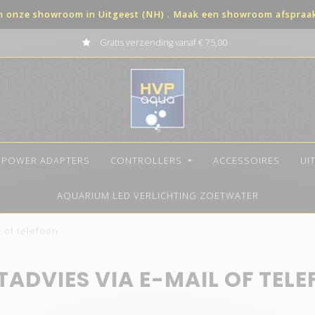
in onze showroom in Uitgeest (NH) . Maak een showroom afspraak 
Gratis verzending vanaf € 75,00
POWER ADAPTERS
CONTROLLERS
ACCESSOIRES
UI
AQUARIUM LED VERLICHTING ZOETWATER
l of telefoon
TADVIES VIA E-MAIL OF TEL