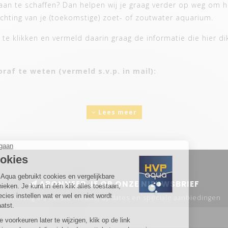
an te schaffen? Dan helpen wij je graag verder op weg om hi
ichting van je (toekomstige) zoet- of zoutwater aquarium.
te klikken en vermeld daarin graag de informatie die hier di
raf te weten (vermeld s.v.p. in mail):
Lees meer
en (SPS/LPS/mix)?
bij het geven van gericht advies.
ABONNEER JE OP ONZE NIEUWSBRIEF
Ontvang als eerste nieuws, updates en speciale aanbiedingen