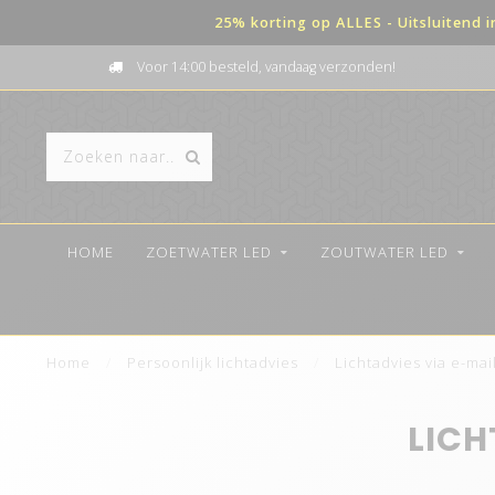
25% korting op ALLES - Uitsluitend 
Voor 14:00 besteld, vandaag verzonden!
HOME
ZOETWATER LED
ZOUTWATER LED
Home
/
Persoonlijk lichtadvies
/
Lichtadvies via e-mai
LICH