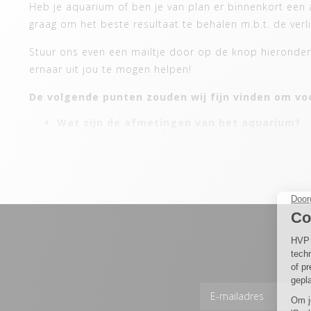
Heb je aquarium of ben je van plan er binnenkort een a
graag om het beste resultaat te behalen m.b.t. de verl
Stuur ons even een mailtje door op de knop hieronder 
ernaar uit jou te mogen helpen!
De volgende punten zouden wij fijn vinden om voo
Wat zijn de afmetingen van het aquarium?
Heb je een zoet- of zoutwater aquarium?
Zoet: Heb je veel of weinig planten?
Zout: Heb je veel koralen en wat voor soort
*Een afbeelding van jouw aquarium helpt ons altijd 
Stuur ons meteen een mail.