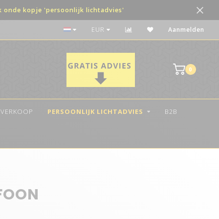
onde kopje 'persoonlijk lichtadvies'
Betaal in 3 termijnen met 0% rente
EUR
Aanmelden
0
TVERKOOP
PERSOONLIJK LICHTADVIES
B2B
EFOON