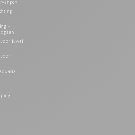
ervangen
chting
ing –
odgaan
 voor Juwel
 voor
naquaria
aping
m