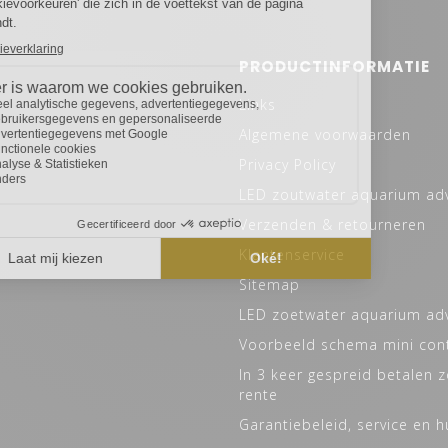
PRODUCTINFORMATIE
Links
Algemene voorwaarden
Privacy Policy
LED zoutwater aquarium ad
Verzenden & retourneren
Klantenservice
Sitemap
LED zoetwater aquarium ad
Voorbeeld schema mini cont
In 3 keer gespreid betalen 
rente
Garantiebeleid, service en h