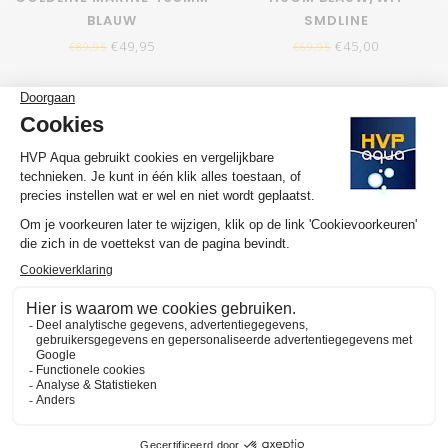
BLAUW
SMDLINE
€49,95
€45,00
€89,95
€69,95
SALE-50%
76CM 10.000K SMDLINE