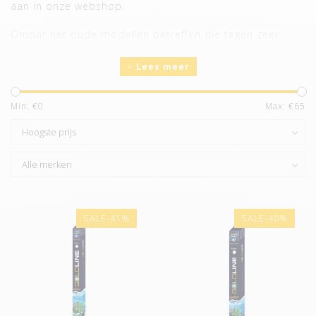
aan in onze webshop.
Omdat het oude modellen betreffen die tegen zeer
scherpe prijzen worden verkocht komt de garantie te
Lees meer
vervallen.
Min: €
0
Max: €
65
SALE-41%
SALE-40%