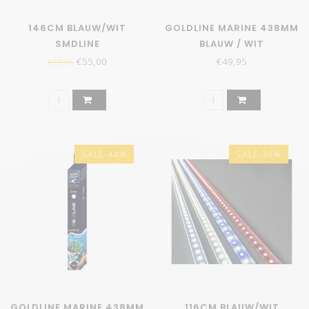
146CM BLAUW/WIT
GOLDLINE MARINE 438MM
SMDLINE
BLAUW / WIT
€55,00
€49,95
€79,95
SALE-44%
SALE-36%
GOLDLINE MARINE 438MM
116CM BLAUW/WIT