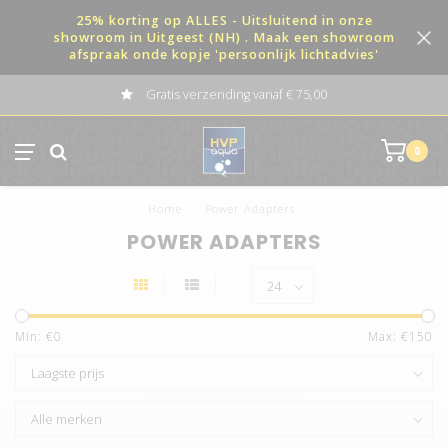
25% korting op ALLES - Uitsluitend in onze
showroom in Uitgeest (NH) . Maak een showroom
afspraak onde kopje 'persoonlijk lichtadvies'
Gratis verzending vanaf € 75,00
0
Home
/
Power Adapters
POWER ADAPTERS
Min: €
0
Max: €
150