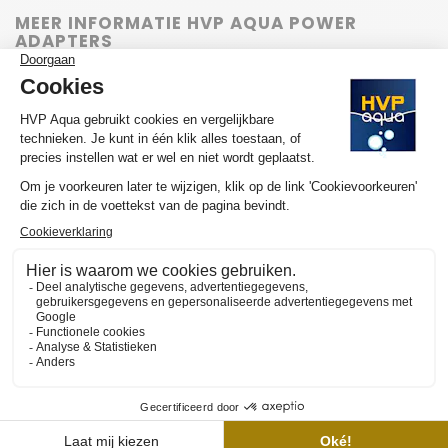
MEER INFORMATIE HVP AQUA POWER
ADAPTERS
Wil je graag meer weten over de werking en de aanschaf van de
HVP aqua power adapters? Wij hebben meerdere YouTube
video's om de selectie van jouw ideale lamp en/of set en de
werking van onze website beschikbaar gemaakt op
het YouTube
kanaal van HVP aqua
. Hier vind je tevens diversen tutorials en
sfeervideo's. Abonneer je op ons kanaal en door op het
"belletje" te klikken ontvang je automatisch meldingen als wij een
nieuwe video online zetten.
150W Power adapter 24V
Nog niet gewaardeerd
0 sterren op basis van 0 beoordelingen
JE BEOORDELING TOEVOEGEN