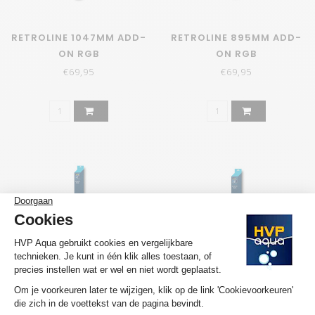
RETROLINE 1047MM ADD-
RETROLINE 895MM ADD-
ON RGB
ON RGB
€69,95
€69,95