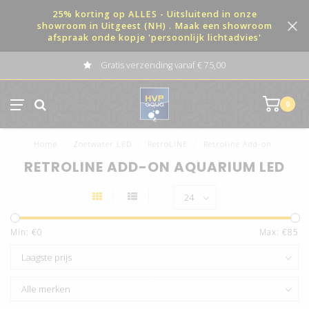
25% korting op ALLES - Uitsluitend in onze
showroom in Uitgeest (NH) . Maak een showroom
afspraak onde kopje 'persoonlijk lichtadvies'
Gratis verzending vanaf € 75,00
0
Home
/
Zoetwater LED
/
RetroLINE
/
Retroline Add-on
RETROLINE ADD-ON AQUARIUM LED
Min: €
0
Max: €
85