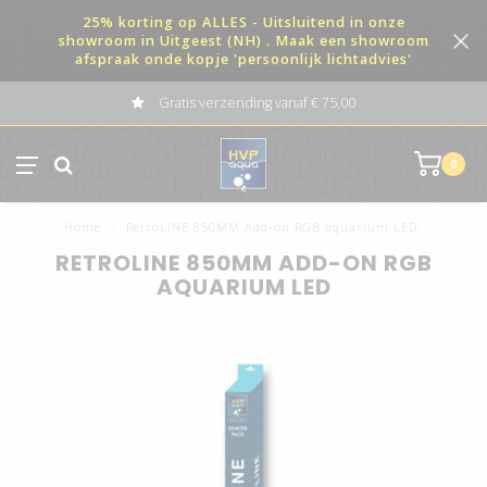
25% korting op ALLES - Uitsluitend in onze
showroom in Uitgeest (NH) . Maak een showroom
afspraak onde kopje 'persoonlijk lichtadvies'
Gratis verzending vanaf € 75,00
0
Home
/
RetroLINE 850MM Add-on RGB aquarium LED
RETROLINE 850MM ADD-ON RGB
AQUARIUM LED