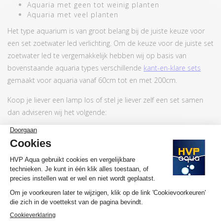
Aquaria met geen tot weinig planten
Aquaria met veel planten
Het type aquarium is van groot belang bij de juiste keuze voor
een set zoetwater led verlichting. Om de keuze voor de juiste set
zoetwater led te vergemakkelijk hebben wij op basis van
bovenstaande aquaria types verschillende
kant-en-klare sets
gemaakt voor aquaria vanaf 60cm tot en met 200cm.
Koop je liever een lamp los of stel je liever zelf een set samen
dan adviseren wij het volgende:
Aantal lampen per 50cm
Aquarium type
diepte aquarium (voor
naar achter)
Weinig tot geen planten
2 lamp
Veel planten
4 lampen
Onze klanten kiezen veelal voor een Starter Pack + een RGB
Add-on.