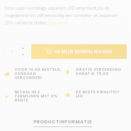
Deze super voordelige aquarium LED lamp biedt jou de
mogelijkheid om zelf eenvoudig een complete set aquarium
LEDs samen te stellen.
Lees meer..
IN MIJN WINKELWAGEN
VOOR 14:00 BESTELD,
GRATIS VERZENDING
VANDAAG
VANAF € 75,00
VERZONDEN!
BETAAL IN 3
DE BESTE KWALITEIT
TERMIJNEN MET 0%
LED
RENTE
PRODUCTINFORMATIE