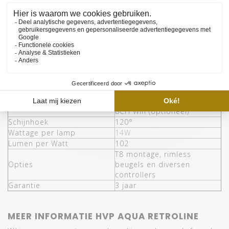
KENMERKEN HVP AQUA RETROLINE
Kleuren LEDs Daylight
4000K+7000K
lampen
Kleuren LEDs RGB lampen
RGB
Besparing energie (t.o.v T5)
65%
Waterdichtheid
IP68
Montage
T5
Aantal lengtes
10 (438mm - 1450mm)
Ja, Mini-controller + 5CH +
Controller mogelijk
8CH Wifi (optioneel)
Schijnhoek
120°
Wattage per lamp
14W
Lumen per Watt
102
T8 montage, rimless
Opties
beugels en diversen
controllers
Garantie
3 jaar
MEER INFORMATIE HVP AQUA RETROLINE