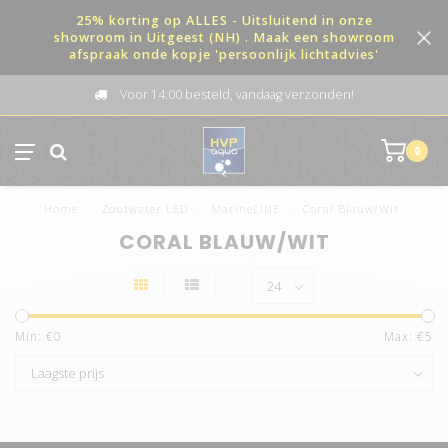
25% korting op ALLES - Uitsluitend in onze
showroom in Uitgeest (NH) . Maak een showroom
afspraak onde kopje 'persoonlijk lichtadvies'
Voor 14:00 besteld, vandaag verzonden!
0
Home
/
Zoutwater LED
/
MarineLINE
/
Coral Blauw/Wit
CORAL BLAUW/WIT
Min: €
0
Max: €
5