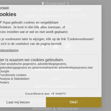
Oosterwerf 4
1911 JB (geen bezoek adres)
Uitgeest, Nederland KvK: 77731735
info@hvpaqua.nl
PRODUCTINFORMATIE
Links
Algemene voorwaarden
Privacy Policy
LED zoutwater aquarium advies
Verzenden & retourneren