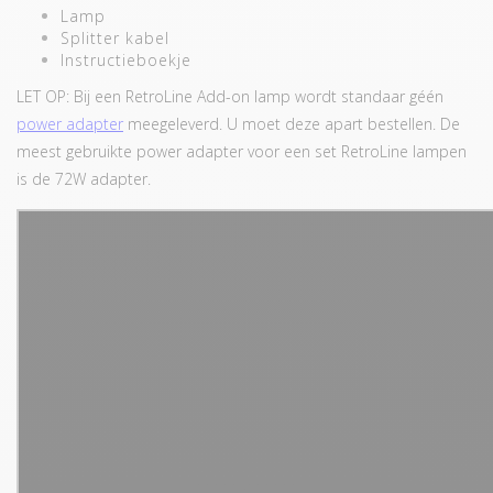
Lamp
Splitter kabel
Instructieboekje
LET OP: Bij een RetroLine Add-on lamp wordt standaar géén
power adapter
meegeleverd. U moet deze apart bestellen. De
meest gebruikte power adapter voor een set RetroLine lampen
is de 72W adapter.