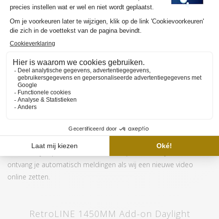
Lumen per Watt
102
T8 montage, rimless
Opties
beugels en diversen
controllers
Garantie
3 jaar
MEER INFORMATIE HVP AQUA RETROLINE
Wil je graag meer weten over de werking en de aanschaf van de
HVP aqua RetroLine? Wij hebben meerdere YouTube video's om
de selectie van jouw ideale lamp en/of set en de werking van
onze website beschikbaar gemaakt op
het YouTube kanaal van
HVP aqua
. Hier vind je tevens diversen tutorials en sfeervideo's.
Abonneer je op ons kanaal en door op het "belletje" te klikken
ontvang je automatisch meldingen als wij een nieuwe video
online zetten.
RetroLINE 1450MM Add-on Daylight