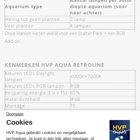
Aantal lampen per 50cm
Aquarium type
diepte aquarium (voor
naar achter)
Weinig tot geen planten
2 lamp
Veel planten
4 lampen
Onze klanten kiezen veelal voor een Starter Pack + een RGB
Add-on.
KENMERKEN HVP AQUA RETROLINE
Kleuren LEDs Daylight
4000K+7000K
lampen
Kleuren LEDs RGB lampen
RGB
Besparing energie (t.o.v T5)
65%
Waterdichtheid
IP68
Montage
T5
Aantal lengtes
10 (438mm - 1450mm)
Ja, Mini-controller + 5CH +
Controller mogelijk
8CH Wifi (optioneel)
Schijnhoek
120°
Wattage per lamp
20,4W