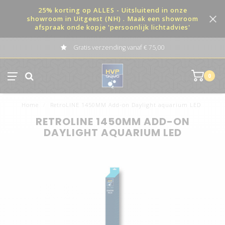
25% korting op ALLES - Uitsluitend in onze
showroom in Uitgeest (NH) . Maak een showroom
afspraak onde kopje 'persoonlijk lichtadvies'
Gratis verzending vanaf € 75,00
0
Home
/
RetroLINE 1450MM Add-on Daylight aquarium LED
RETROLINE 1450MM ADD-ON
DAYLIGHT AQUARIUM LED