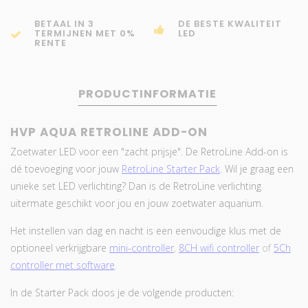
BETAAL IN 3
DE BESTE KWALITEIT
TERMIJNEN MET 0%
LED
RENTE
PRODUCTINFORMATIE
HVP AQUA RETROLINE ADD-ON
Zoetwater LED voor een "zacht prijsje". De RetroLine Add-on is
dé toevoeging voor jouw
RetroLine Starter Pack
.
Wil je graag een
unieke set LED verlichting? Dan is de RetroLine verlichting
uitermate geschikt voor jou en jouw zoetwater aquarium.
Het instellen van dag en nacht is een eenvoudige klus met de
optioneel verkrijgbare
mini-controller
,
8CH wifi controller
of
5Ch
controller met software
.
In de Starter Pack doos je de volgende producten: