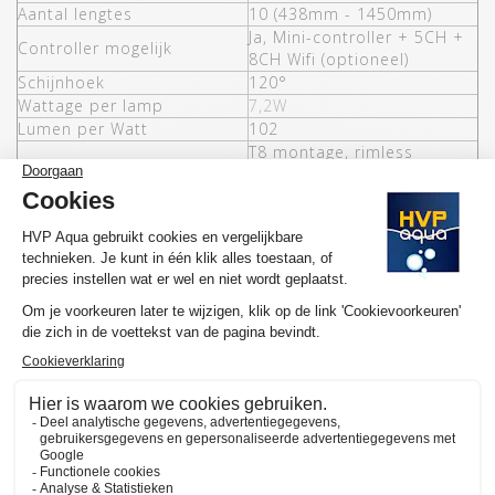
Aantal lengtes
10 (438mm - 1450mm)
Ja, Mini-controller + 5CH +
Controller mogelijk
8CH Wifi (optioneel)
Schijnhoek
120°
Wattage per lamp
7,2W
Lumen per Watt
102
T8 montage, rimless
Opties
beugels en diversen
controllers
Garantie
3 jaar
MEER INFORMATIE HVP AQUA RETROLINE
Wil je graag meer weten over de werking en de aanschaf van de
HVP aqua RetroLine? Wij hebben meerdere YouTube video's om
de selectie van jouw ideale lamp en/of set en de werking van
onze website beschikbaar gemaakt op
het YouTube kanaal van
HVP aqua
. Hier vind je tevens diversen tutorials en sfeervideo's.
Abonneer je op ons kanaal en door op het "belletje" te klikken
ontvang je automatisch meldingen als wij een nieuwe video
uploaden.