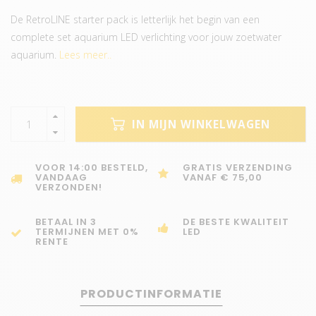
De RetroLINE starter pack is letterlijk het begin van een
complete set aquarium LED verlichting voor jouw zoetwater
aquarium.
Lees meer..
IN MIJN WINKELWAGEN
VOOR 14:00 BESTELD,
GRATIS VERZENDING
VANDAAG
VANAF € 75,00
VERZONDEN!
BETAAL IN 3
DE BESTE KWALITEIT
TERMIJNEN MET 0%
LED
RENTE
PRODUCTINFORMATIE