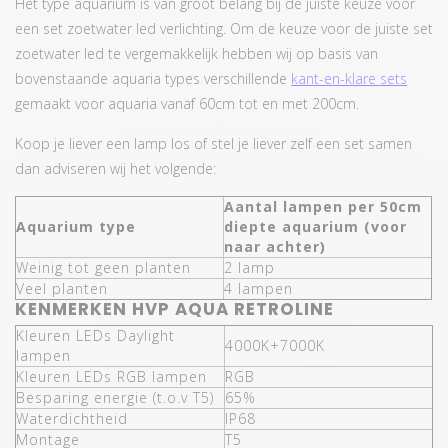
Het type aquarium is van groot belang bij de juiste keuze voor
een set zoetwater led verlichting. Om de keuze voor de juiste set
zoetwater led te vergemakkelijk hebben wij op basis van
bovenstaande aquaria types verschillende
kant-en-klare sets
gemaakt voor aquaria vanaf 60cm tot en met 200cm.
Koop je liever een lamp los of stel je liever zelf een set samen
dan adviseren wij het volgende:
Aantal lampen per 50cm
Aquarium type
diepte aquarium (voor
naar achter)
Weinig tot geen planten
2 lamp
Veel planten
4 lampen
KENMERKEN HVP AQUA RETROLINE
Kleuren LEDs Daylight
4000K+7000K
lampen
Kleuren LEDs RGB lampen
RGB
Besparing energie (t.o.v T5)
65%
Waterdichtheid
IP68
Montage
T5