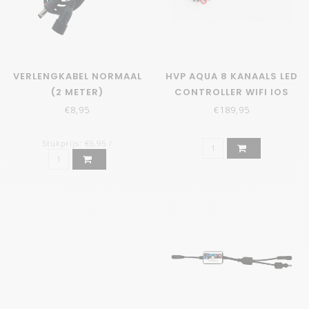
VERLENGKABEL NORMAAL
HVP AQUA 8 KANAALS LED
(2 METER)
CONTROLLER WIFI IOS
ANDROID
€8,95
€189,95
Stukprijs: €6,95 /