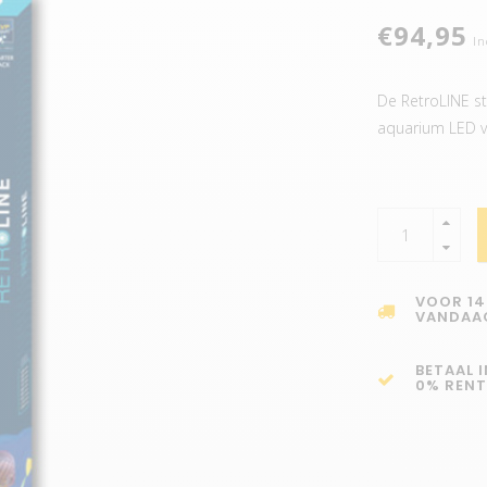
€94,95
In
De RetroLINE sta
aquarium LED v
VOOR 14
VANDAA
BETAAL 
0% RENT