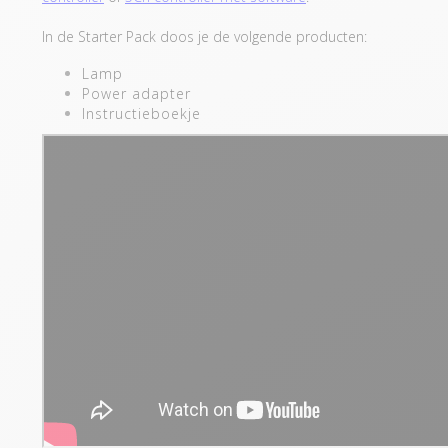
In de Starter Pack doos je de volgende producten:
Lamp
Power adapter
Instructieboekje