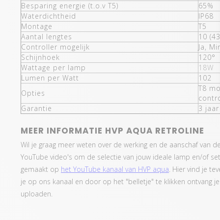
Besparing energie (t.o.v T5)
65%
Waterdichtheid
IP68
Montage
T5
Aantal lengtes
10 (4
Controller mogelijk
Ja, Mi
Schijnhoek
120°
Wattage per lamp
18W
Lumen per Watt
102
T8 mo
Opties
contro
Garantie
3 jaar
MEER INFORMATIE HVP AQUA RETROLINE
Wil je graag meer weten over de werking en de aanschaf van 
YouTube video's om de selectie van jouw ideale lamp en/of se
gemaakt op
het YouTube kanaal van HVP aqua
. Hier vind je t
je op ons kanaal en door op het "belletje" te klikken ontvang 
uploaden.