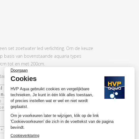
 een set zoetwater led verlichting. Om de keuze
 op basis van bovenstaande aquaria types
0cm tot en met 200cm.
 dan adviseren wij het volgende:
l lampen per 50cm diepte aquarium
 naar achter)
p
pen
K+7000K