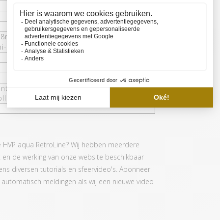
38mm - 1450mm)
ni-controller + 5CH + 8CH Wifi (optioneel)
ntage, rimless beugels en diversen
llers
de HVP aqua RetroLine? Wij hebben meerdere
t en de werking van onze website beschikbaar
evens diversen tutorials en sfeervideo's. Abonneer
je automatisch meldingen als wij een nieuwe video