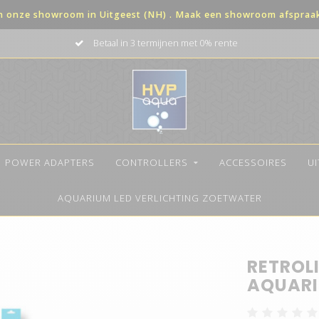
in onze showroom in Uitgeest (NH) . Maak een showroom afspraak 
n met 0% rente
De beste kwalite
POWER ADAPTERS
CONTROLLERS
ACCESSOIRES
U
AQUARIUM LED VERLICHTING ZOETWATER
RETROL
AQUARI