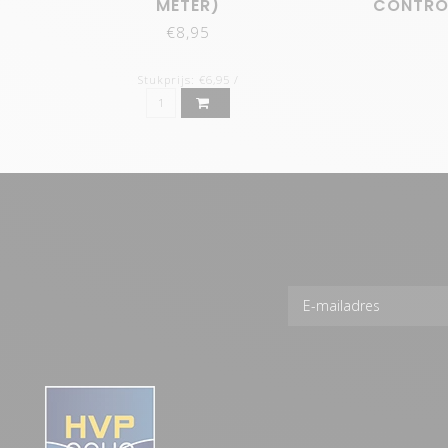
METER)
CONTROL
€8,95
Stukprijs: €6,95 /