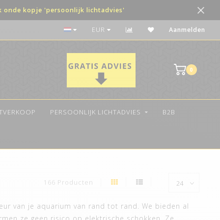
onde kopje 'persoonlijk lichtadvies'
De beste kwaliteit LED
EUR
Aanmelden
0
ITVERKOOP
PERSOONLIJK LICHTADVIES
B2B
166 Producten
ieur van je aquarium van rand tot rand. We bieden al
rmen ze geen risico op elektrische schokken. Ze