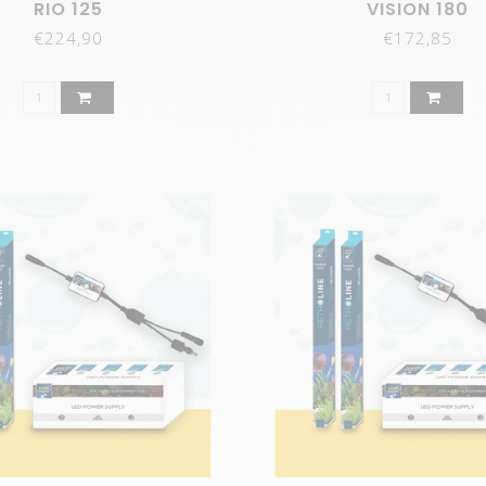
RIO 125
VISION 180
al je altijd topkwaliteit LED-verlichting in huis.
€224,90
€172,85
aan: SMD LED's in een aluminium strip en onze Goldline. Bei
play geleverd.
t. De Europese productie garandeert dat er geen kinderarbe
stoffen gebruikt, wat vaak wel het geval is bij Aziatische pr
)modules kleurvast. De uitstekende kwaliteit van ARstone is u
onze webshop vind je alles wat je nodig hebt op het gebied
 gebruiksvriendelijk en voldoen aan al je wensen.