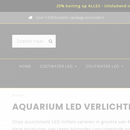
25% korting op ALLES - Uitsluitend 
Gratis verzending vanaf € 75,00
HOME
ZOETWATER LED
ZOUTWATER LED
Home
AQUARIUM LED VERLICHT
Onze assortiment LED-lichten variëren in grootte van 4
deze producten aan tegen bijzonder concurrerende prij