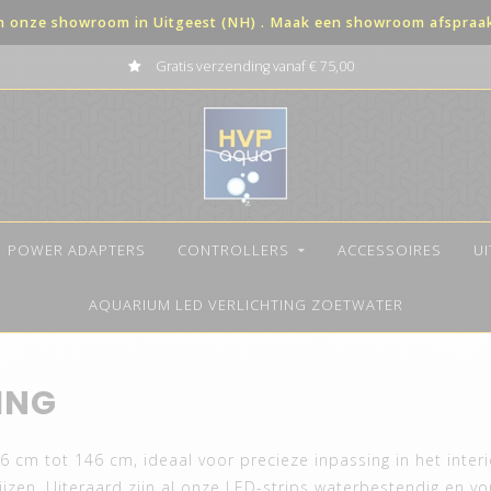
in onze showroom in Uitgeest (NH) . Maak een showroom afspraak 
Betaal in 3 termijnen met 0% rente
POWER ADAPTERS
CONTROLLERS
ACCESSOIRES
U
AQUARIUM LED VERLICHTING ZOETWATER
ING
6 cm tot 146 cm, ideaal voor precieze inpassing in het inter
zen. Uiteraard zijn al onze LED-strips waterbestendig en vo