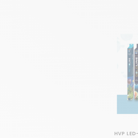
Optimale Koraalgroei
Licht en warmte zijn cruciaal voor een gezonde koraalgr
waterchemie zijn allemaal van groot belang. Waarom is LE
waardoor het koraal optimaal kan groeien. In een rif a
De LED-verlichting voor rif aquaria van HVP AQUA onder
best mogelijke koraalgroei bevorderen.
Over HVP AQUA
HVP AQUA is een bedrijf uit Nederland, gevestigd in Wo
betrouwbare en bekende partner op dit gebied.
Eigen Productie
We laten onze verlichting produceren in onze eigen fa
Top Engineers
HVP LED
Onze engineers zijn universitair opgeleid en stellen kw