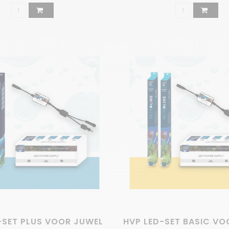
oei. LED-verlichting biedt het ideale licht voor de groeicycl
D-verlichting beter dan reguliere verlichting? LED-verlichting
quarium is het cruciaal om de juiste condities te creëren die
steunt de groei van je koraal. Elke LED-diode is ontworpen,
rmerveer (Noord-Holland). Het bedrijf is ontstaan en gegroei
briek. Dankzij de korte lijnen kunnen we eenvoudig product
-SET PLUS VOOR JUWEL
HVP LED-SET BASIC VO
aliteit voorop. Hierdoor koop je altijd een uitstekende set aq