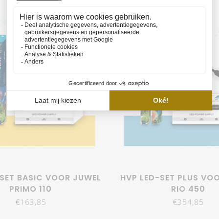
ok deze zijn te koop bij HVP AQUA. Denk bijvoorbeeld aan onz
nium en heeft twee gouden einddoppen. Deze doppen passen
-armatuur worden geplaatst. Kortom, als je op zoek bent naa
ED-systeem voor jou.
 is het indrukwekkende lichtrendement. Zonder grote uitgaven 
 het belangrijkste aspect is het aantal lumen.
ichting voor je aquarium. Het licht van deze LED's bereikt n
 je je aquarium nog verder aankleden:
-SET BASIC VOOR JUWEL
HVP LED-SET PLUS VO
PRIMO 110
RIO 450
ria.
n de oceanen na.
€163,85
€354,85
n levendig kleurenspel.