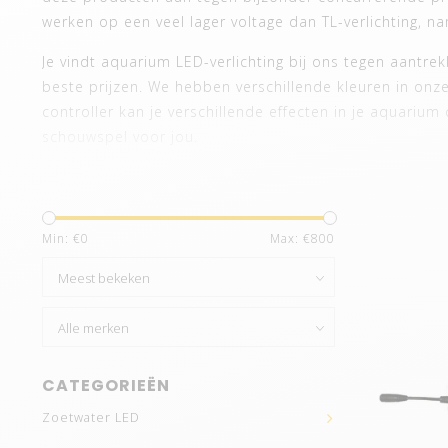
werken op een veel lager voltage dan TL-verlichting, na
Je vindt aquarium LED-verlichting bij ons tegen aantre
beste prijzen. We hebben verschillende kleuren in onz
controller kan je verschillende effecten in je aquari
schouwspel voor jou.
Plug & play
Onze serie aquariumverlichting is van alle gemakken v
Min: €
0
Max: €
800
controller. De Goldline is makkelijk te plaatsen in al
steken.
Montage
We hebben ook nagedacht over de installatie. De monta
wordt standaard geleverd met beugels die de installatie
CATEGORIEËN
makkelijk te klikken in de armatuur.
Zoetwater LED
Type LEDs