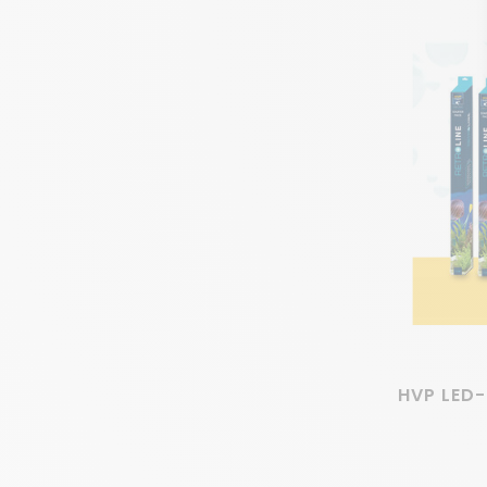
Dimbaar
Als je wilt dimmen, heb je wel een controller nodig. O
Beste materialen en snelle montage
De Goldline is gemaakt van zwart gepoedercoat alumi
adapterringen kan de Goldline ook eenvoudig in een T8
dan is de Goldline het ideale plug-en-play aquarium-L
Lichtrendement
Eén van de belangrijkste voordelen van LED-verlichting
LED-strips verschillen qua wattage en afmetingen, maar
We adviseren de helder witte LED-strips als hoofdverl
aquarium LED-verlichting (RGB, warm wit of blauw) kun
HVP LED
Warme witte LED's simuleren het zonlicht in aqua
Met blauwe LED's bootst je de koele diepten va
Met de RGB LED-strip maak je van je aquarium ee