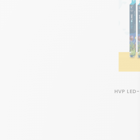
aquariumbewoners actiever worden en hun schuilplaats
Als je hier niet te veel geld aan wilt uitgeven, kun je 
Plug-en-play aquarium-LED: Goldline
Bij HVP AQUA hebben we niet alleen kwaliteitsproduct
Plug-en-play staat voor eenvoud. Als je geen tijd wilt
dan is plug-en-play aquarium-LED iets voor jou.
HVP AQUA biedt de Goldline lamp. Deze unieke lamp, d
Natuurlijke kleuren
HVP LED
De witte LED's hebben twee verschillende kleurtempera
planten. 7000K is de kleur van daglicht en maakt het a
RGB
RGB staat voor Rood Groen Blauw. Deze drie kleuren vo
uitermate geschikt voor de groei van planten en het 