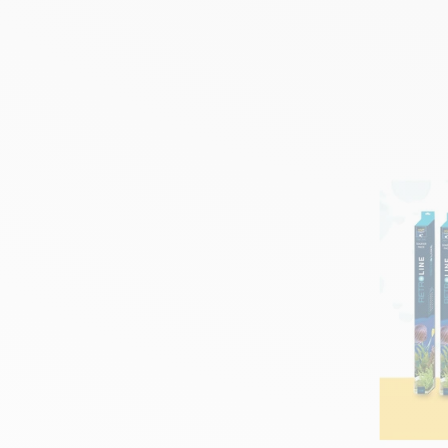
aquarium of een 5000-liter aquarium is, met HVP AQUA ha
Verschillende soorten aquarium lampen
We bieden verschillende soorten zoetwater verlichting 
De Goldline wordt zoals eerder genoemd zelfs plug en 
ARstone Achtergronden
Ook de achtergronden van ARstone zijn van topkwalitei
kan garanderen. Bovendien worden er geen giftige grond
Geen epoxy nodig
Dankzij de speciale verf zijn de achtergronden en (rots
Ook de slimline achtergronden zijn zeer betaalbaar.
Welkom in de online aquariumwinkel van HVP AQUA. In 
ARstone aquariumachtergronden. Onze lampen zijn zeer
Verschillende verkooppunten aquarium webshop