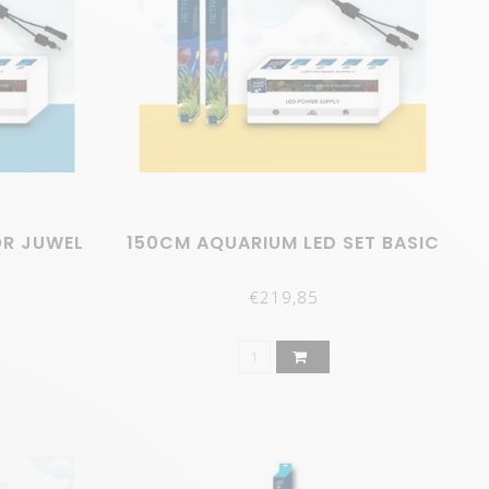
algen. Zelfs de vissen zien er kleurrijker uit! Ook hoef
 risico op elektrische schokken. Bestel nu LED-
bserveren.
atie.
OR JUWEL
150CM AQUARIUM LED SET BASIC
€219,85
ezen dat planten het zeer goed doen onder deze LED's.
 heeft ook iets mysterieus en opwindends. Bovendien is
ers verborgen blijft. Je zult merken dat de schuwere