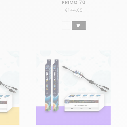
PRIMO 70
€144,85
de zijn 100% waterdicht en eenvoudig te installeren.
id aan te pas komt, iets wat onze concurrentie niet
oducten.
niek. De 3D achtergronden zijn aantrekkelijk geprijsd.
 van hoogwaardige aquarium LED-verlichting en