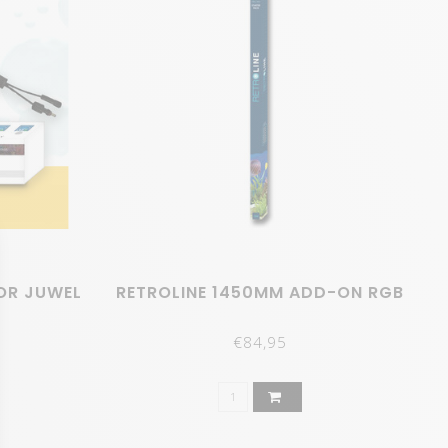
hakelen voordat je TL-verlichting uitgaat.
land en België voor plug-en-play aquarium-LED's.
oon mooie LED-verlichting en energiekosten besparen,
ineert twee soorten witte LED's en RGB LED's.
OR JUWEL
RETROLINE 1450MM ADD-ON RGB
gloed in het aquarium en bevordert de groei van
€84,95
daglicht, maar zijn onzichtbaar. Deze RGB-LED's zijn