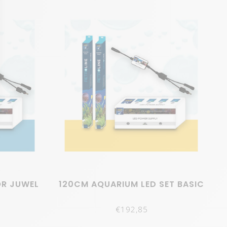
e fantastische 5-kanaals controller.
 direct in een T5-armatuur. Met de meegeleverde T8-
r eenvoud, de beste kwaliteit en een voordelige prijs,
krijg je prachtige verlichting in je aquarium. Onze
amelijk tot aan de bodem. Met de andere soorten
OR JUWEL
120CM AQUARIUM LED SET BASIC
€192,85