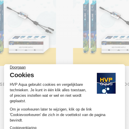
en verlaten.
een blauwe LED-strip gebruiken. Met een timer kun je deze insc
en, maar bieden we ook de meest voordelige prijzen in Neder
 besteden aan het instellen van een controller en je wilt gew
ie geen enkele andere aquarium-LED leverancier biedt, comb
-SET BASIC VOOR JUWEL
HVP LED-SET BASIC VO
turen: 4000K en 7000K. 4000K geeft een mooie, natuurlijke 
RIO 180
RIO 240
quarium nog natuurlijker.
€184,85
€189,85
rmen samen de kleur wit. Deze kleuren zijn ook aanwezig in 
simuleren van zonsopgang en -ondergang.