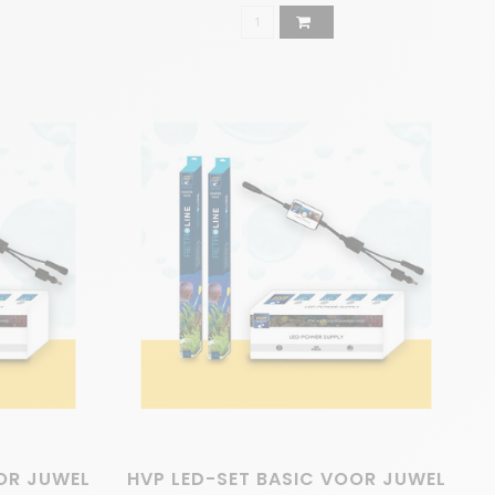
us van koralen. Water temperatuur, verlichting en
 imiteert de natuurlijke verlichting van een rif,
 koralen in de natuur gewend zijn.
 vervaardigd en uitgevoerd met één specifiek doel: de
d uit een passie voor aquaria, en is nu een
aanpassingen doorvoeren.
OR JUWEL
HVP LED-SET BASIC VOOR JUWEL
uarium LED-verlichting. Of het nu voor een 30-liter