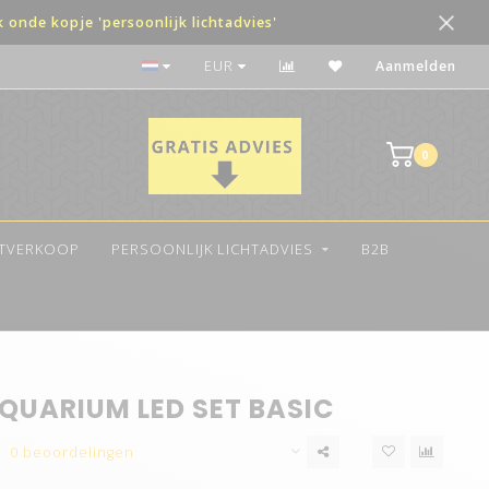
onde kopje 'persoonlijk lichtadvies'
De beste kwaliteit LED
EUR
Aanmelden
Voor 14:
0
ITVERKOOP
PERSOONLIJK LICHTADVIES
B2B
QUARIUM LED SET BASIC
0 beoordelingen