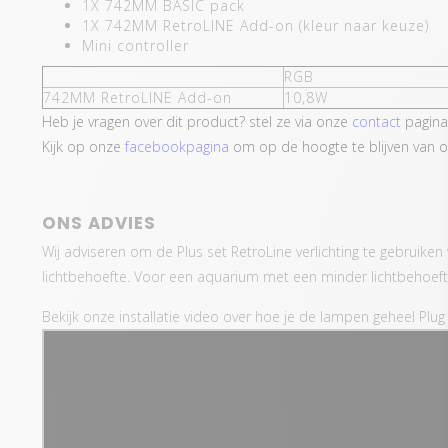
1X 742MM BASIC pack
1X 742MM RetroLINE Add-on (kleur naar keuze)
Mini controller
RGB
742MM RetroLINE Add-on
10,8W
Heb je vragen over dit product? stel ze via onze
contact
pagina
Kijk op onze
facebookpagina
om op de hoogte te blijven van o
ONS ADVIES
Wij adviseren om de Plus set RetroLine verlichting te gebruike
lichtbehoefte. Voor een aquarium met een minder lichtbehoefte
Bekijk onze installatie video over hoe je de lampen geheel Plug 