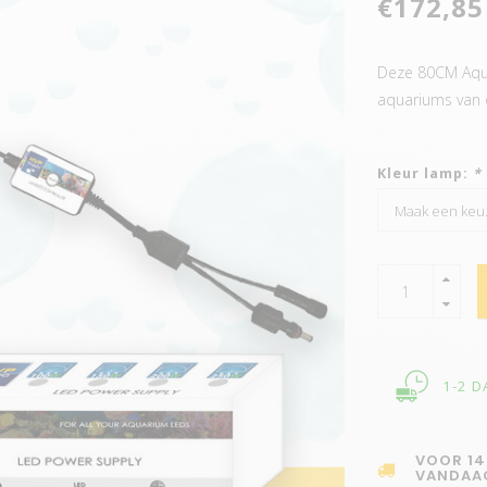
€172,85
Deze 80CM Aqua
aquariums van
Kleur lamp:
*
1-2 
VOOR 14
VANDAA