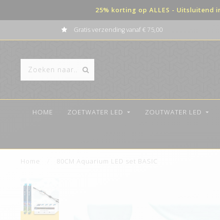
25% korting op ALLES - Uitsluitend 
Gratis verzending vanaf € 75,00
Beta
HOME
ZOETWATER LED
ZOUTWATER LED
Home
/
80CM Aquarium LED set BASIC