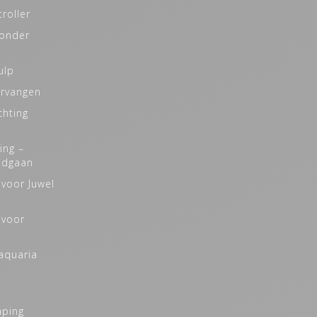
roller
zonder
ulp
ervangen
chting
ing –
odgaan
 voor Juwel
 voor
naquaria
aping