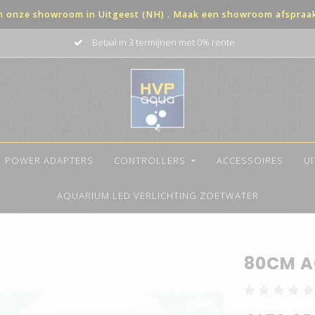
in onze showroom in Uitgeest (NH) . Maak een showroom afspraak 
al in 3 termijnen met 0% rente
POWER ADAPTERS
CONTROLLERS
ACCESSOIRES
U
AQUARIUM LED VERLICHTING ZOETWATER
80CM A