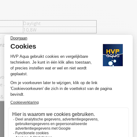
Daylight
10,8W
.
nze ontwikkelingen
n voor aquaria met gemiddeld tot veel
 adviseren wij om voor de basic set te kiezen.
& play aansluit: