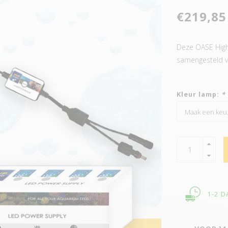
€219,85
Deze OASE HighL
samengesteld 
Kleur lamp:
*
1-2 