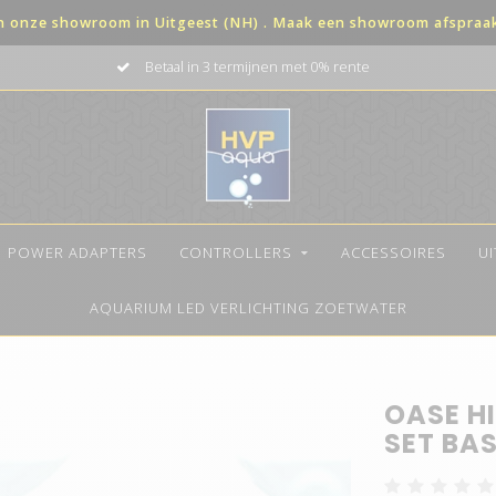
in onze showroom in Uitgeest (NH) . Maak een showroom afspraak 
Betaal in 3 termijnen met 0% rente
POWER ADAPTERS
CONTROLLERS
ACCESSOIRES
U
AQUARIUM LED VERLICHTING ZOETWATER
OASE HI
SET BAS