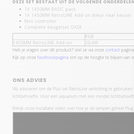
DEZE SET BESTAAT UIT DE VOLGENDE ONDERDELEN
1X 1450MM BASIC pack
1X 1450MM RetroLINE Add-on (kleur naar keuze)
Mini controller
Complete beugelset OASE
RGB
1450MM RetroLINE Add-on
20,4W
Heb je vragen over dit product? stel ze via onze
contact
pagina
Kijk op onze
facebookpagina
om op de hoogte te blijven van o
ONS ADVIES
Wij adviseren om de Plus set RetroLine verlichting te gebruike
lichtbehoefte. Voor een aquarium met een minder lichtbehoefte
Bekijk onze installatie video over hoe je de lampen geheel Plug 