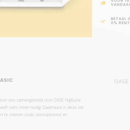
VOOR 14
VANDAA
BETAAL 
0% RENT
BASIC
OASE 
l door ons samengesteld voor OASE HighLine
eeft niets meer nodig. Daarnaast is deze set
cten te creëren zoals zonsopkomst en