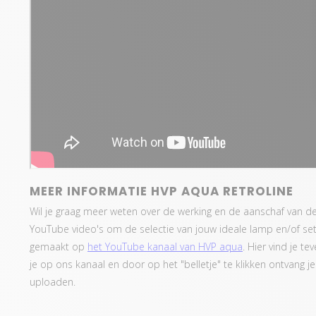
MEER INFORMATIE HVP AQUA RETROLINE
Wil je graag meer weten over de werking en de aanschaf van 
YouTube video's om de selectie van jouw ideale lamp en/of se
gemaakt op
het YouTube kanaal van HVP aqua
. Hier vind je t
je op ons kanaal en door op het "belletje" te klikken ontvang 
uploaden.