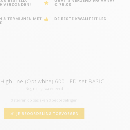
:00 BESTELD,
GRATIS VERZENDING VANAF
G VERZONDEN!
€ 75,00
IN 3 TERMIJNEN MET
DE BESTE KWALITEIT LED
E
HighLine (Optiwhite) 600 LED set BASIC
Nog niet gewaardeerd
0 sterren op basis van 0 beoordelingen
JE BEOORDELING TOEVOEGEN