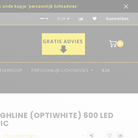
onde kopje 'persoonlijk lichtadvies'
De beste kwaliteit LED
EUR
Aanmelden
0
ITVERKOOP
PERSOONLIJK LICHTADVIES
B2B
GHLINE (OPTIWHITE) 600 LED
IC
0 beoordelingen