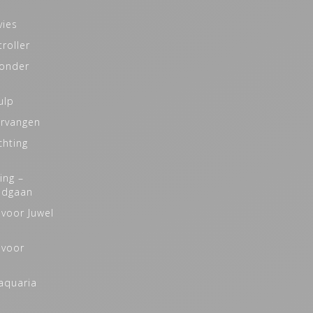
vies
roller
zonder
ulp
ervangen
chting
ing –
odgaan
 voor Juwel
 voor
naquaria