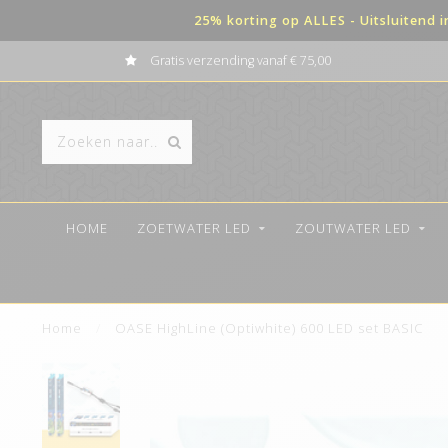
25% korting op ALLES - Uitsluitend 
Gratis verzending vanaf € 75,00
HOME
ZOETWATER LED
ZOUTWATER LED
Home
/
OASE HighLine (Optiwhite) 600 LED set BASIC