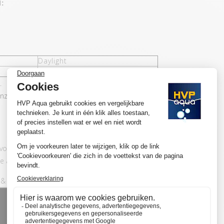
:
Daylight
20,4W
.
nze ontwikkelingen
n voor aquaria met gemiddeld tot veel
 adviseren wij om voor de basic set te kiezen.
& play aansluit: