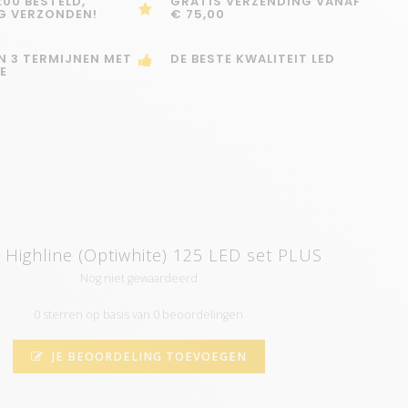
:00 BESTELD,
GRATIS VERZENDING VANAF
G VERZONDEN!
€ 75,00
IN 3 TERMIJNEN MET
DE BESTE KWALITEIT LED
E
Highline (Optiwhite) 125 LED set PLUS
Nog niet gewaardeerd
0 sterren op basis van 0 beoordelingen
JE BEOORDELING TOEVOEGEN