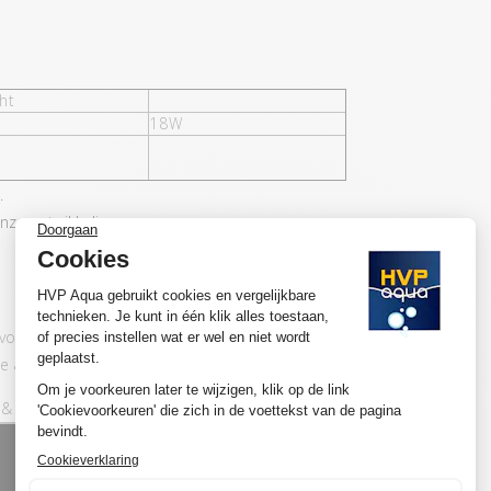
ht
18W
.
nze ontwikkelingen
n voor aquaria met gemiddeld tot veel
 adviseren wij om voor de basic set te kiezen.
& play aansluit: