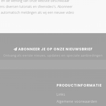
t en de werking van onze website beschikbaar
evens diversen tutorials en sfeervideo's. Abonneer
je automatisch meldingen als wij een nieuwe video
ABONNEER JE OP ONZE NIEUWSBRIEF
Ontvang als eerste nieuws, updates en speciale aanbiedingen
PRODUCTINFORMATIE
Links
Algemene voorwaarden