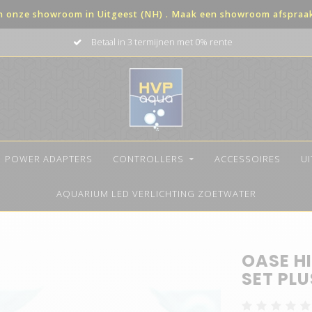
in onze showroom in Uitgeest (NH) . Maak een showroom afspraak 
Betaal in 3 termijnen met 0% rente
POWER ADAPTERS
CONTROLLERS
ACCESSOIRES
U
AQUARIUM LED VERLICHTING ZOETWATER
OASE HI
SET PLU