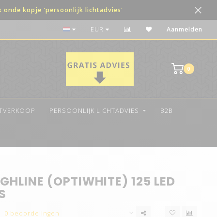
onde kopje 'persoonlijk lichtadvies'
De beste kwaliteit LED
EUR
Aanmelden
0
ITVERKOOP
PERSOONLIJK LICHTADVIES
B2B
GHLINE (OPTIWHITE) 125 LED
S
0 beoordelingen