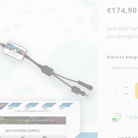
€174,90
Deze OASE Highl
ons samengeste
Rimless beug
1-2 