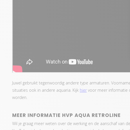
Juwel gebruikt tegenwoordig andere type armaturen. Voorname
situaties ook in andere aquaria. Kijk
hier
voor meer informatie
worden.
MEER INFORMATIE HVP AQUA RETROLINE
Wil je graag meer weten over de werking en de aanschaf van 