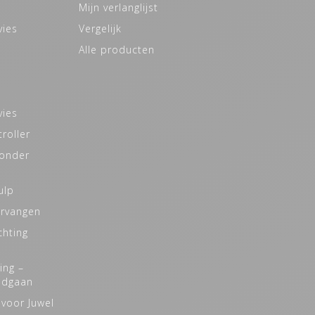
Mijn verlanglijst
vies
Vergelijk
Alle producten
vies
roller
zonder
ulp
ervangen
chting
ing –
odgaan
 voor Juwel