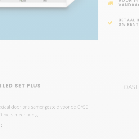
VOOR 14
VANDAA
BETAAL 
0% RENT
 LED SET PLUS
OASE 
peciaal door ons samengesteld voor de OASE
ft niets meer nodig.
: