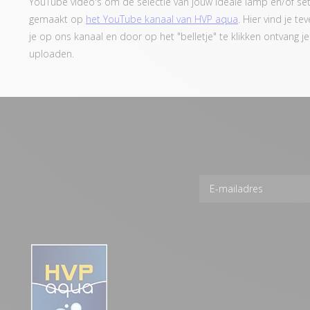
YouTube video's om de selectie van jouw ideale lamp en/of se
gemaakt op
het YouTube kanaal van HVP aqua
. Hier vind je t
je op ons kanaal en door op het "belletje" te klikken ontvang 
uploaden.