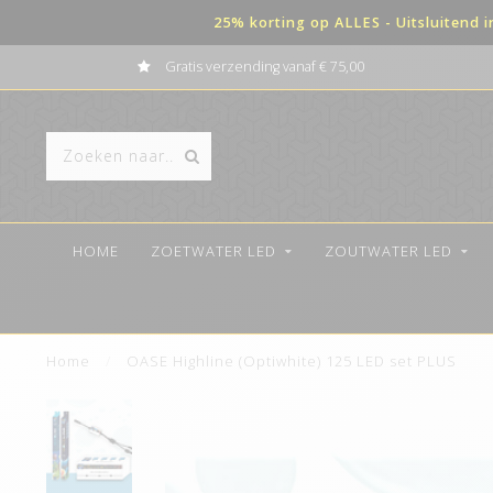
25% korting op ALLES - Uitsluitend 
Gratis verzending vanaf € 75,00
HOME
ZOETWATER LED
ZOUTWATER LED
Home
/
OASE Highline (Optiwhite) 125 LED set PLUS