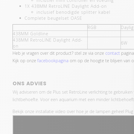
inclusief mini controller en voeding
1X 438MM RetroLINE Daylight Add-on
inclusief benodigde splitter kabel
Complete beugelset OASE
RGB
Daylig
438MM Goldline
438MM RetroLINE Daylight Add-
6W
on
Heb je vragen over dit product? stel ze via onze
contact
pagina
Kijk op onze
facebookpagina
om op de hoogte te blijven van o
ONS ADVIES
Wij adviseren om de Plus set RetroLine verlichting te gebruike
lichtbehoefte. Voor een aquarium met een minder lichtbehoefte
Bekijk onze installatie video over hoe je de lampen geheel Plug 