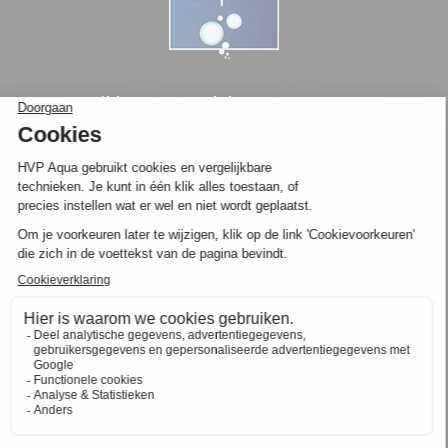
Bereikbaar op werkdagen tussen 9:00 -
17:00
Oosterwerf 4
1911 JB (geen bezoek adres)
Uitgeest, Nederland KvK: 77731735
info@hvpaqua.nl
PRODUCTINFORMATIE