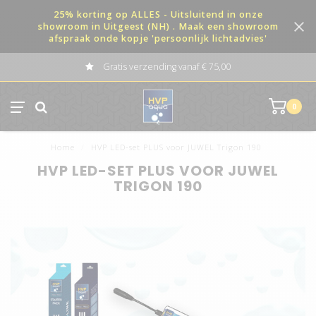
25% korting op ALLES - Uitsluitend in onze
showroom in Uitgeest (NH) . Maak een showroom
afspraak onde kopje 'persoonlijk lichtadvies'
Gratis verzending vanaf € 75,00
0
Home
/
HVP LED-set PLUS voor JUWEL Trigon 190
HVP LED-SET PLUS VOOR JUWEL
TRIGON 190