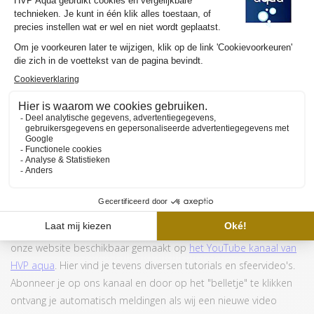
Juwel gebruikt tegenwoordig andere type armaturen.
Voornamelijk voor Primo aquaria, maar in sommige situaties
ook in andere aquaria. Kijk
hier
voor meer informatie over hoe
deze lampen gemonteerd moeten worden.
MEER INFORMATIE HVP AQUA RETROLINE
Wil je graag meer weten over de werking en de aanschaf van de
HVP aqua RetroLine? Wij hebben meerdere YouTube video's om
de selectie van jouw ideale lamp en/of set en de werking van
onze website beschikbaar gemaakt op
het YouTube kanaal van
HVP aqua
. Hier vind je tevens diversen tutorials en sfeervideo's.
Abonneer je op ons kanaal en door op het "belletje" te klikken
ontvang je automatisch meldingen als wij een nieuwe video