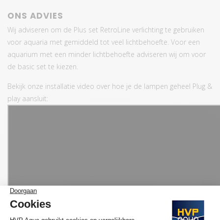
ONS ADVIES
Wij adviseren om de Plus set RetroLine verlichting te gebruiken
voor aquaria met gemiddeld tot veel lichtbehoefte. Voor een
aquarium met een minder lichtbehoefte adviseren wij om voor
de basic set te kiezen.
Bekijk onze installatie video over hoe je de lampen geheel Plug &
play aansluit: