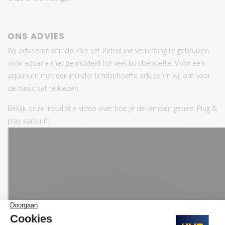
ONS ADVIES
Wij adviseren om de Plus set RetroLine verlichting te gebruiken
voor aquaria met gemiddeld tot veel lichtbehoefte. Voor een
aquarium met een minder lichtbehoefte adviseren wij om voor
de basic set te kiezen.
Bekijk onze installatie video over hoe je de lampen geheel Plug &
play aansluit: