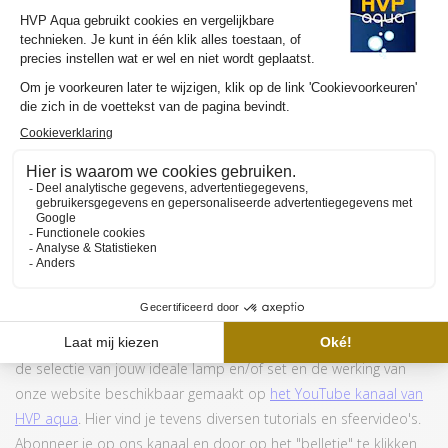
Juwel gebruikt tegenwoordig andere type armaturen.
Voornamelijk voor Primo aquaria, maar in sommige situaties
ook in andere aquaria. Kijk
hier
voor meer informatie over hoe
deze lampen gemonteerd moeten worden.
MEER INFORMATIE HVP AQUA RETROLINE
Wil je graag meer weten over de werking en de aanschaf van de
HVP aqua RetroLine? Wij hebben meerdere YouTube video's om
de selectie van jouw ideale lamp en/of set en de werking van
onze website beschikbaar gemaakt op
het YouTube kanaal van
HVP aqua
. Hier vind je tevens diversen tutorials en sfeervideo's.
Abonneer je op ons kanaal en door op het "belletje" te klikken