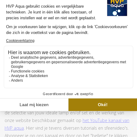
Juwel gebruikt tegenwoordig andere type armaturen.
Voornamelijk voor Primo aquaria, maar in sommige situaties
ook in andere aquaria. Kijk
hier
voor meer informatie over hoe
deze lampen gemonteerd moeten worden.
MEER INFORMATIE HVP AQUA RETROLINE
Wil je graag meer weten over de werking en de aanschaf van de
HVP aqua RetroLine? Wij hebben meerdere YouTube video's om
de selectie van jouw ideale lamp en/of set en de werking van
onze website beschikbaar gemaakt op
het YouTube kanaal van
HVP aqua
. Hier vind je tevens diversen tutorials en sfeervideo's.
Abonneer je op ons kanaal en door op het "belletje" te klikken