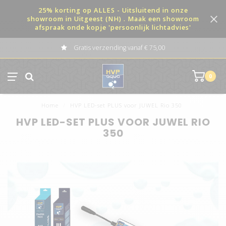
25% korting op ALLES - Uitsluitend in onze
showroom in Uitgeest (NH) . Maak een showroom
afspraak onde kopje 'persoonlijk lichtadvies'
Gratis verzending vanaf € 75,00
0
Home
/
HVP LED-set PLUS voor JUWEL Rio 350
HVP LED-SET PLUS VOOR JUWEL RIO
350