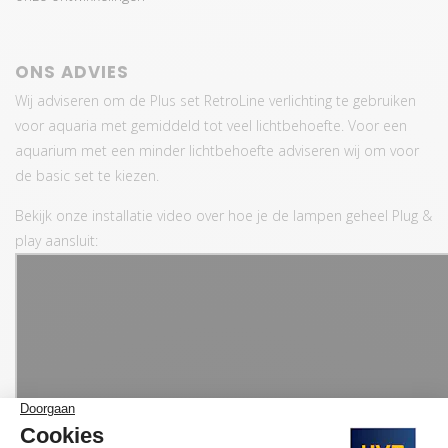
ONS ADVIES
Wij adviseren om de Plus set RetroLine verlichting te gebruiken
voor aquaria met gemiddeld tot veel lichtbehoefte. Voor een
aquarium met een minder lichtbehoefte adviseren wij om voor
de basic set te kiezen.
Bekijk onze installatie video over hoe je de lampen geheel Plug &
play aansluit: