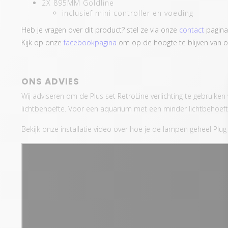
2X 895MM Goldline
inclusief mini controller en voeding
Heb je vragen over dit product? stel ze via onze
contact
pagina
Kijk op onze
facebookpagina
om op de hoogte te blijven van o
ONS ADVIES
Wij adviseren om de Plus set RetroLine verlichting te gebruike
lichtbehoefte. Voor een aquarium met een minder lichtbehoefte
Bekijk onze installatie video over hoe je de lampen geheel Plug 