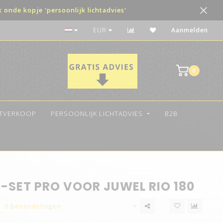
onde kopje 'persoonlijk lichtadvies'
De beste kwaliteit LED
EUR
Aanmelden
0
ITVERKOOP
PERSOONLIJK LICHTADVIES
B2B
-SET PRO VOOR JUWEL RIO 180
0 beoordelingen