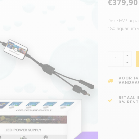
€379,90
Deze HVP aqua L
180-aquarium 
VOOR 14
VANDAA
BETAAL 
0% RENT