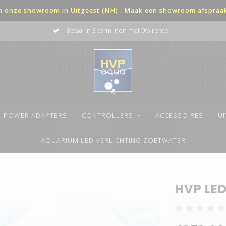
in onze showroom in Uitgeest (NH) . Maak een showroom afspraak 
Betaal in 3 termijnen met 0% rente
POWER ADAPTERS
CONTROLLERS
ACCESSOIRES
U
AQUARIUM LED VERLICHTING ZOETWATER
HVP LED