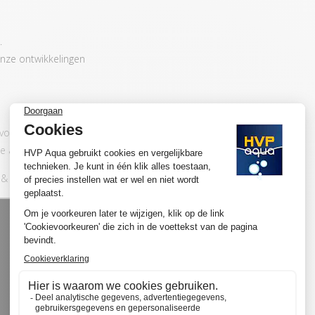
.
nze ontwikkelingen
n voor aquaria met gemiddeld tot veel
 adviseren wij om voor de basic set te kiezen.
& play aansluit: