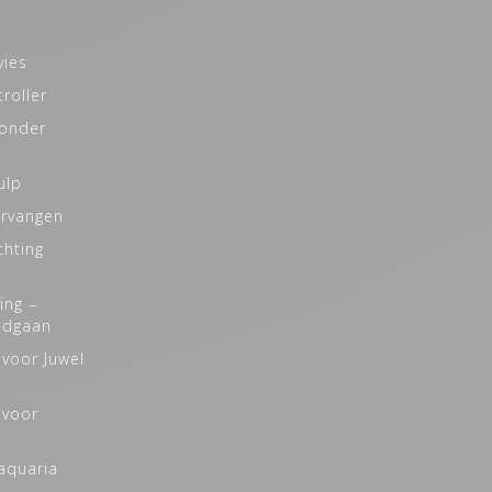
vies
roller
zonder
ulp
ervangen
chting
ing –
odgaan
 voor Juwel
 voor
naquaria