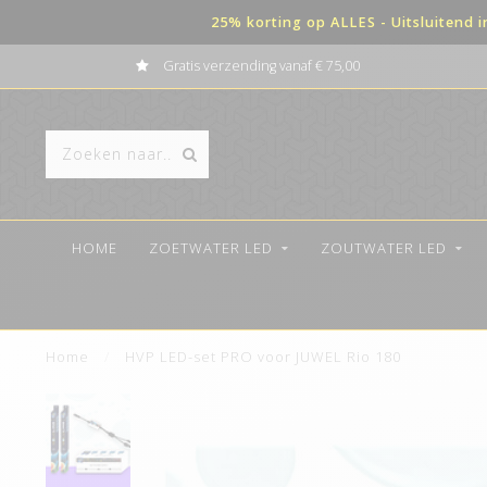
25% korting op ALLES - Uitsluitend 
Gratis verzending vanaf € 75,00
HOME
ZOETWATER LED
ZOUTWATER LED
Home
/
HVP LED-set PRO voor JUWEL Rio 180