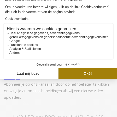
Juwel gebruikt tegenwoordig andere type armaturen.
Voornamelijk voor Primo aquaria, maar in sommige situaties
ook in andere aquaria. Kijk
hier
voor meer informatie over hoe
deze lampen gemonteerd moeten worden.
MEER INFORMATIE HVP AQUA GOLDLINE
Wil je graag meer weten over de werking en de aanschaf van de
HVP aqua GoldLINE? Wij hebben meerdere YouTube video's om
de selectie van jouw ideale lamp en/of set en de werking van
onze website beschikbaar gemaakt op
het YouTube kanaal van
HVP aqua
. Hier vind je tevens diversen tutorials en sfeervideo's.
Abonneer je op ons kanaal en door op het "belletje" te klikken
ontvang je automatisch meldingen als wij een nieuwe video
uploaden.