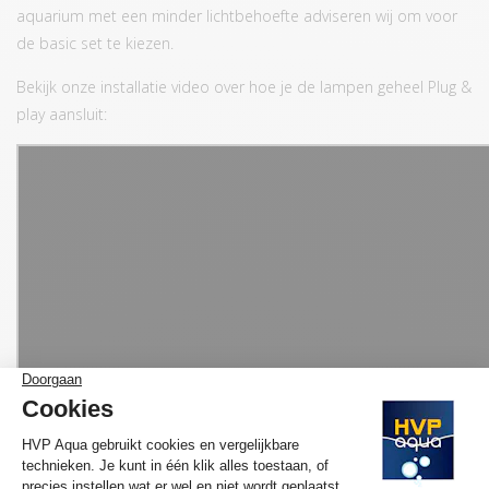
aquarium met een minder lichtbehoefte adviseren wij om voor
de basic set te kiezen.
Bekijk onze installatie video over hoe je de lampen geheel Plug &
play aansluit: