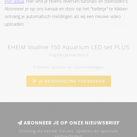
HVP aqua
. Hier vind je tevens diversen tutorials en sfeervideo's.
Abonneer je op ons kanaal en door op het "belletje" te klikken
ontvang je automatisch meldingen als wij een nieuwe video
uploaden.
EHEIM Vivaline 150 Aquarium LED set PLUS
Nog niet gewaardeerd
0 sterren op basis van 0 beoordelingen
JE BEOORDELING TOEVOEGEN
ABONNEER JE OP ONZE NIEUWSBRIEF
Ontvang als eerste nieuws, updates en speciale
aanbiedingen