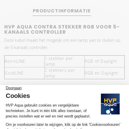
PRODUCTINFORMATIE
HVP AQUA CONTRA STEKKER RGB VOOR 5-
KANAALS CONTROLLER
Deze kabel maakt het mogelijk om een lamp aan te sluiten op
de 5-kanaals controller.
1 stekker per
RetroLINE:
RGB of Daylight
lamp
2 stekkers per
GoldLINE:
RGB en Daylight
lamp
Contra stekker RGB voor 5 kanaals
controller
Nog niet gewaardeerd
0 sterren op basis van 0 beoordelingen