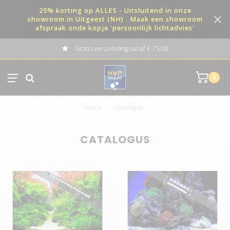
25% korting op ALLES - Uitsluitend in onze
showroom in Uitgeest (NH) . Maak een showroom
afspraak onde kopje 'persoonlijk lichtadvies'
Gratis verzending vanaf € 75,00
0
Home
/
Catalogus
CATALOGUS