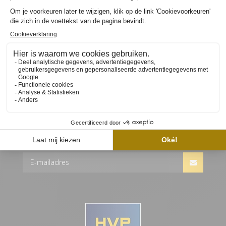
SET PLUS
€339,85
ABONNEER JE OP ONZE NIEUWSBRIEF
Ontvang als eerste nieuws, updates en speciale
aanbiedingen