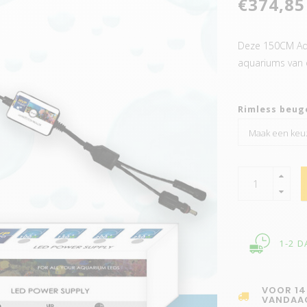
€374,85
Deze 150CM Aqu
aquariums van
Rimless beug
1-2 
VOOR 14
VANDAA