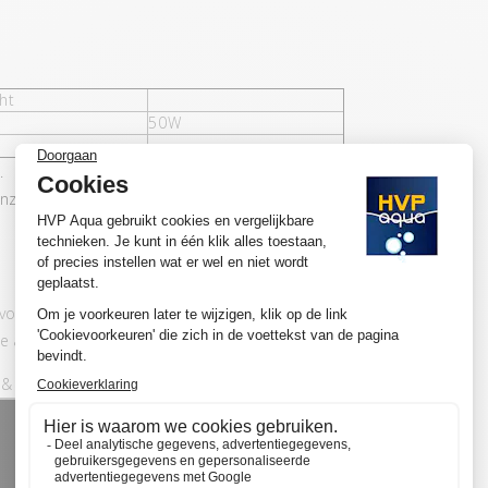
ht
50W
.
nze ontwikkelingen
n voor aquaria met gemiddeld tot veel
 adviseren wij om voor de basic set te kiezen.
& play aansluit: