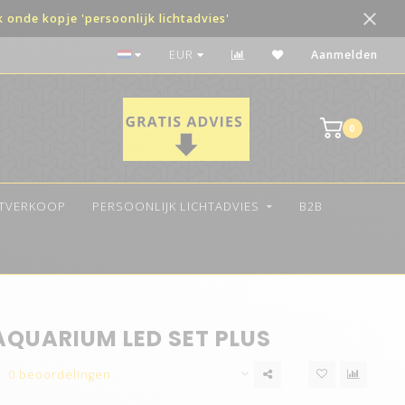
onde kopje 'persoonlijk lichtadvies'
De beste kwaliteit LED
EUR
Aanmelden
0
ITVERKOOP
PERSOONLIJK LICHTADVIES
B2B
AQUARIUM LED SET PLUS
0 beoordelingen