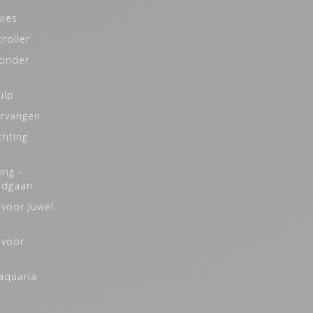
vies
roller
zonder
ulp
ervangen
chting
ing –
odgaan
 voor Juwel
 voor
naquaria