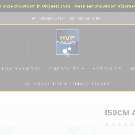
in onze showroom in Uitgeest (NH) . Maak een showroom afspraak 
Betaal in 3 termijnen met 0% rente
POWER ADAPTERS
CONTROLLERS
ACCESSOIRES
U
AQUARIUM LED VERLICHTING ZOETWATER
150CM 