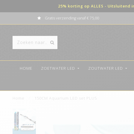
25% korting op ALLES - Uitsluitend 
Gratis verzending vanaf € 75,00
HOME
ZOETWATER LED
ZOUTWATER LED
Home
/
150CM Aquarium LED set PLUS