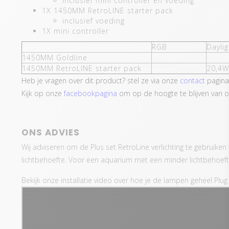
inclusief mini controller en voeding
1X 1450MM RetroLINE starter pack
inclusief voeding
1X mini controller
RGB
Daylig
1450MM Goldline
1450MM RetroLINE starter pack
20,4W
Heb je vragen over dit product? stel ze via onze
contact
pagina
Kijk op onze
facebookpagina
om op de hoogte te blijven van o
ONS ADVIES
Wij adviseren om de Plus set RetroLine verlichting te gebruike
lichtbehoefte. Voor een aquarium met een minder lichtbehoefte
Bekijk onze installatie video over hoe je de lampen geheel Plug 