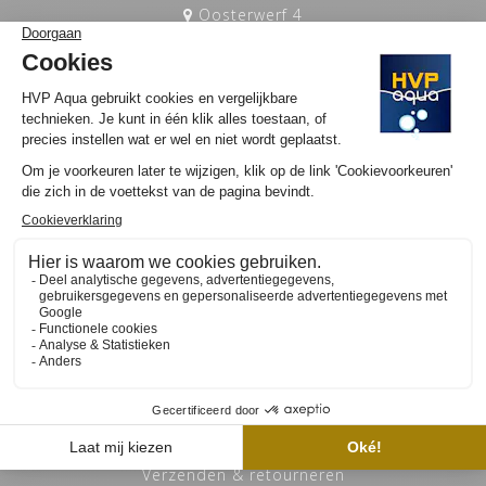
Oosterwerf 4
1911 JB (geen bezoek adres)
Uitgeest, Nederland KvK: 77731735
info@hvpaqua.nl
PRODUCTINFORMATIE
Links
Algemene voorwaarden
Privacy Policy
LED zoutwater aquarium advies
Verzenden & retourneren