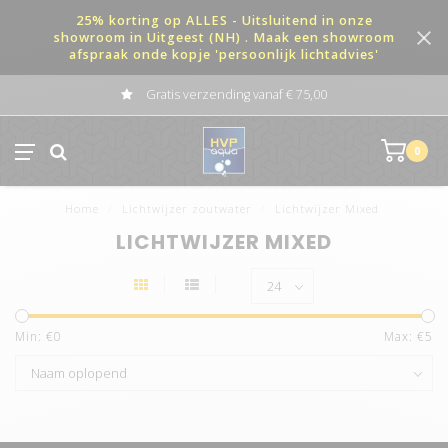
25% korting op ALLES - Uitsluitend in onze
showroom in Uitgeest (NH) . Maak een showroom
afspraak onde kopje 'persoonlijk lichtadvies'
Gratis verzending vanaf € 75,00
0
Home
/
Lichtwijzer zoutwater
/
Lichtwijzer Mixed
LICHTWIJZER MIXED
Min: €
0
Max: €
5