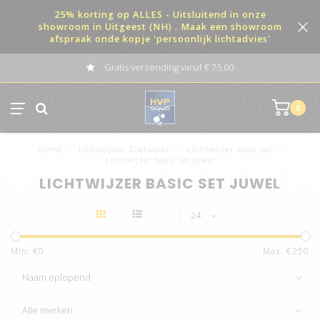
25% korting op ALLES - Uitsluitend in onze
showroom in Uitgeest (NH) . Maak een showroom
afspraak onde kopje 'persoonlijk lichtadvies'
Gratis verzending vanaf € 75,00
0
Home
/
Lichtwijzer Zoetwater
/
Lichtwijzer basic set
/
Lichtwijzer basic set Juwel
LICHTWIJZER BASIC SET JUWEL
Min: €
0
Max: €
250