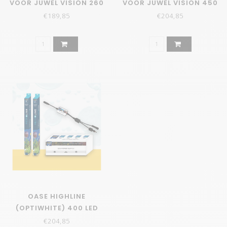
VOOR JUWEL VISION 260
VOOR JUWEL VISION 450
€189,85
€204,85
OASE HIGHLINE
(OPTIWHITE) 400 LED
SET BASIC
€204,85