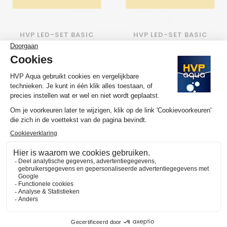
HVP LED-SET BASIC
HVP LED-SET BASIC
VOOR JUWEL RIO 400
VOOR JUWEL TRIGON 190
€204,85
€163,85