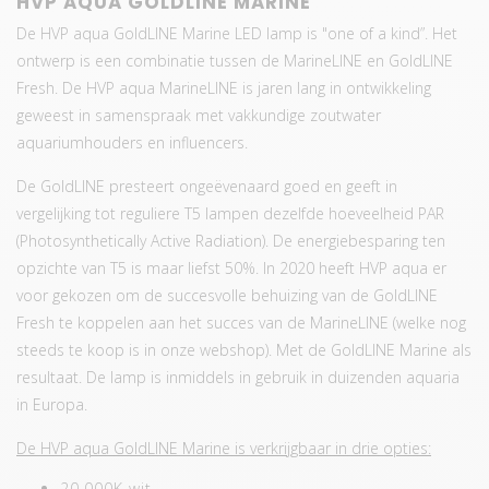
HVP AQUA GOLDLINE MARINE
De HVP aqua GoldLINE Marine LED lamp is "one of a kind”. Het
ontwerp is een combinatie tussen de MarineLINE en GoldLINE
Fresh. De HVP aqua MarineLINE is jaren lang in ontwikkeling
geweest in samenspraak met vakkundige zoutwater
aquariumhouders en influencers.
De GoldLINE presteert ongeëvenaard goed en geeft in
vergelijking tot reguliere T5 lampen dezelfde hoeveelheid PAR
(Photosynthetically Active Radiation). De energiebesparing ten
opzichte van T5 is maar liefst 50%. In 2020 heeft HVP aqua er
voor gekozen om de succesvolle behuizing van de GoldLINE
Fresh te koppelen aan het succes van de MarineLINE (welke nog
steeds te koop is in onze webshop). Met de GoldLINE Marine als
resultaat. De lamp is inmiddels in gebruik in duizenden aquaria
in Europa.
De HVP aqua GoldLINE Marine is verkrijgbaar in drie opties:
20.000K wit