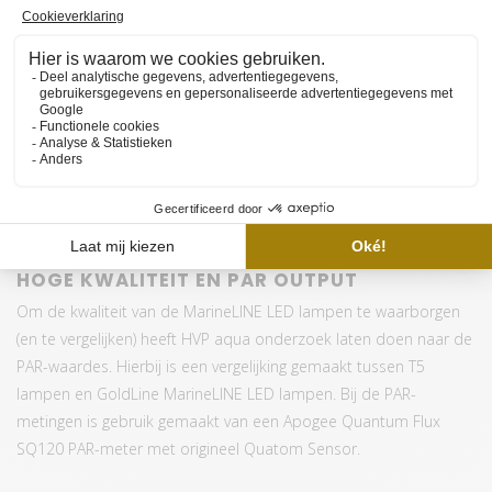
6 (438MM Blauw - 1150MM
Aantal lengtes
Blauw)
Controller mogelijk
Ja, 8CH Wifi (optioneel)
Schijnhoek
120°
Wattage per lamp
18W
Lumen per Watt
115
T8 montage, rimless
Opties
beugels en 8CH Wifi
controller
Garantie
1 jaar
HOGE KWALITEIT EN PAR OUTPUT
Om de kwaliteit van de MarineLINE LED lampen te waarborgen
(en te vergelijken) heeft HVP aqua onderzoek laten doen naar de
PAR-waardes. Hierbij is een vergelijking gemaakt tussen T5
lampen en GoldLine MarineLINE LED lampen. Bij de PAR-
metingen is gebruik gemaakt van een Apogee Quantum Flux
SQ120 PAR-meter met origineel Quatom Sensor.