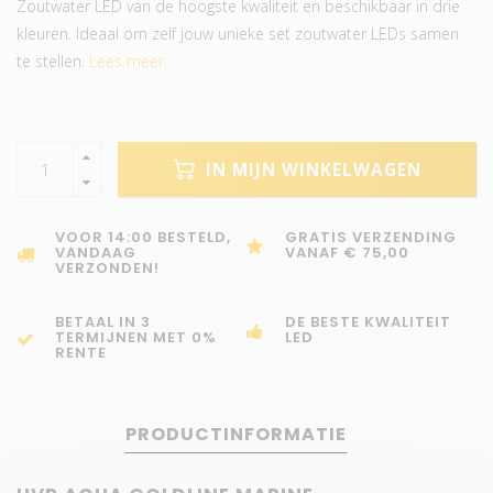
Zoutwater LED van de hoogste kwaliteit en beschikbaar in drie
kleuren. Ideaal om zelf jouw unieke set zoutwater LEDs samen
te stellen.
Lees meer..
IN MIJN WINKELWAGEN
VOOR 14:00 BESTELD,
GRATIS VERZENDING
VANDAAG
VANAF € 75,00
VERZONDEN!
BETAAL IN 3
DE BESTE KWALITEIT
TERMIJNEN MET 0%
LED
RENTE
PRODUCTINFORMATIE