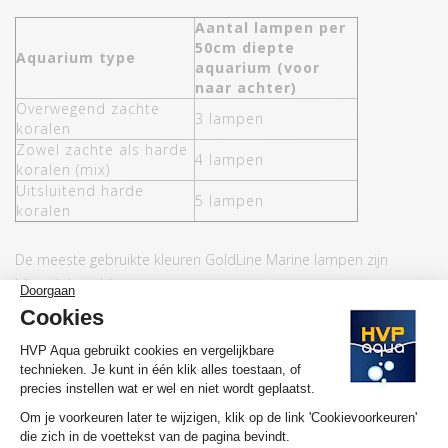
Aantal lampen per
50cm diepte
Aquarium type
aquarium (voor
naar achter)
Overwegend zachte
3 lampen
koralen
Zowel zachte als harde
4 lampen
koralen (mix)
Uitsluitend harde
5 lampen
koralen
De meeste gebruikte kleuren GoldLine Marine lampen zijn
blauw/wit en blauw.
KENMERKEN HVP AQUA GOLDLINE MARINE
Kleuren LEDs
Wit, Blauw/wit en blauw
Besparing energie (t.o.v T5)
50%
Waterdichtheid
IP68
Montage
T5 en rimless