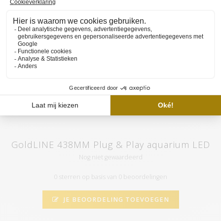
Wil je graag meer weten over de werking en de aanschaf van de
HVP aqua GoldLine? Wij hebben meerdere YouTube video's om
de selectie van jouw ideale lamp en/of set en de werking van
onze website beschikbaar gemaakt op
het YouTube kanaal van
HVP aqua
. Hier vind je tevens diversen tutorials en sfeervideo's.
Abonneer je op ons kanaal en door op het "belletje" te klikken
ontvang je automatisch meldingen als wij een nieuwe video
uploaden.
GoldLINE 438MM Plug & Play aquarium LED
Nog niet gewaardeerd
0 sterren op basis van 0 beoordelingen
JE BEOORDELING TOEVOEGEN