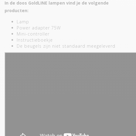
In de doos GoldLINE lampen vind je de volgende
producten:
Lamp
Power adapter 75W
Mini-controller
Instructieboekje
De beugels zijn niet standaard meegeleverd