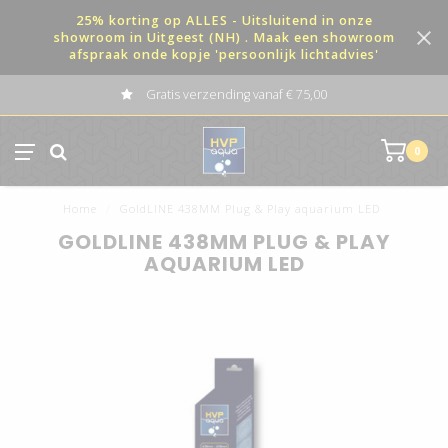
25% korting op ALLES - Uitsluitend in onze
showroom in Uitgeest (NH) . Maak een showroom
afspraak onde kopje 'persoonlijk lichtadvies'
Gratis verzending vanaf € 75,00
0
Home
/
GoldLINE 438MM Plug & Play aquarium LED
GOLDLINE 438MM PLUG & PLAY
AQUARIUM LED