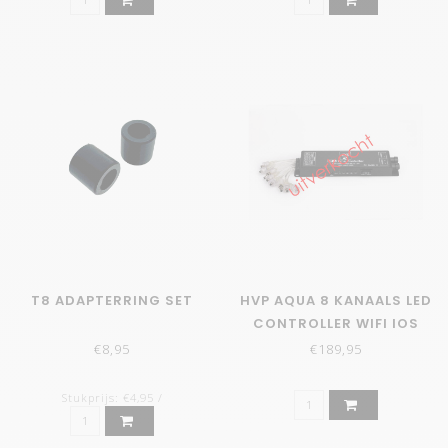
T8 ADAPTERRING SET
HVP AQUA 8 KANAALS LED
CONTROLLER WIFI IOS
ANDROID
€8,95
€189,95
Stukprijs: €4,95 /