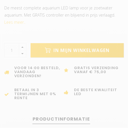
De meest complete aquarium LED lamp voor je zoetwater
aquarium. Met GRATIS controller en blijvend in prijs verlaagd.
Lees meer..
IN MIJN WINKELWAGEN
VOOR 14:00 BESTELD,
GRATIS VERZENDING
VANDAAG
VANAF € 75,00
VERZONDEN!
BETAAL IN 3
DE BESTE KWALITEIT
TERMIJNEN MET 0%
LED
RENTE
PRODUCTINFORMATIE