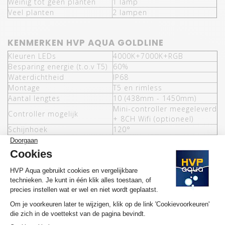
Weinig tot geen planten
1 lamp
Veel planten
2 lampen
KENMERKEN HVP AQUA GOLDLINE
Kleuren LEDs
4000K+7000K+RGB
Besparing energie (t.o.v T5)
60%
Waterdichtheid
IP68
Montage
T5 en rimless
Aantal lengtes
10 (438mm - 1450mm)
Mini-controller meegeleverd
Controller mogelijk
+ 8CH Wifi (optioneel)
Schijnhoek
120°
Wattage per lamp
18W
Lumen per Watt
112
T8 montage en 8CH Wifi
Opties
controller
Garantie
3 jaar
MEER INFORMATIE HVP AQUA GOLDLINE