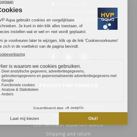
Oosterwerf 4
1911 JB (geen bezoek adres)
Uitgeest, Nederland KvK: 77731735
info@hvpaqua.nl
PRODUCTINFORMATIE
Links
General terms and conditions
Privacy Policy
LED saltwater aquarium advice
Shipping and return