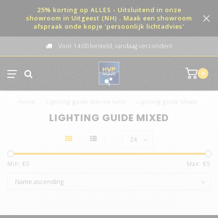
25% korting op ALLES - Uitsluitend in onze
showroom in Uitgeest (NH) . Maak een showroom
afspraak onde kopje 'persoonlijk lichtadvies'
Voor 14:00 besteld, vandaag verzonden!
0
Home
/
Lighting guide Marine tank
/
Lighting guide Mixed
LIGHTING GUIDE MIXED
Min: €
0
Max: €
5