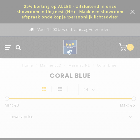
25% korting op ALLES - Uitsluitend in onze
showroom in Uitgeest (NH) . Maak een showroom
afspraak onde kopje 'persoonlijk lichtadvies'
Voor 14:00 besteld, vandaag verzonden!
0
Home
/
Marine LED
/
MarineLINE
/
Coral Blue
CORAL BLUE
Min: €
0
Max: €
5