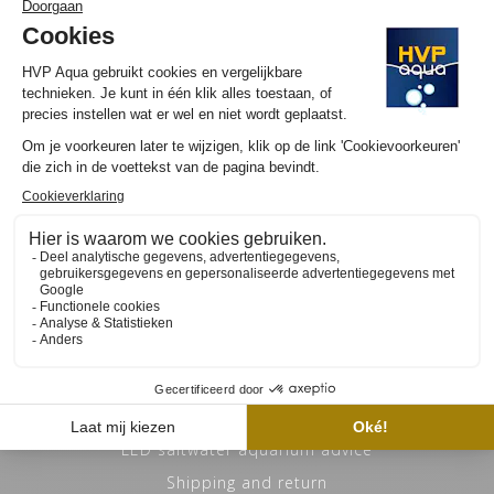
Oosterwerf 4
1911 JB (geen bezoek adres)
Uitgeest, Nederland KvK: 77731735
info@hvpaqua.nl
PRODUCTINFORMATIE
Links
General terms and conditions
Privacy Policy
LED saltwater aquarium advice
Shipping and return